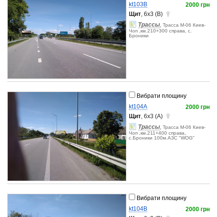
kt103B
2000 грн
Щит
, 6x3 (B)
Трассы
,
Трасса М-06 Киев-
Чоп ,км.210+300 справа, с.
Броники
Вибрати площину
kt104A
2000 грн
Щит
, 6x3 (A)
Трассы
,
Трасса М-06 Киев-
Чоп ,км.211+400 справа,
с.Броники 100м.АЗС "WOG"
Вибрати площину
kt104B
2000 грн