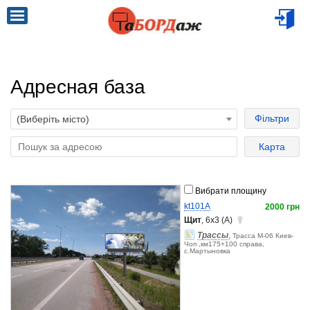
Адресная база
Фільтри
(Виберіть місто)
Карта
Вибрати площину
kt101A
2000 грн
Щит
, 6x3 (A)
Трассы
,
Трасса М-06 Киев-
Чоп ,км175+100 справа,
с.Мартыновка