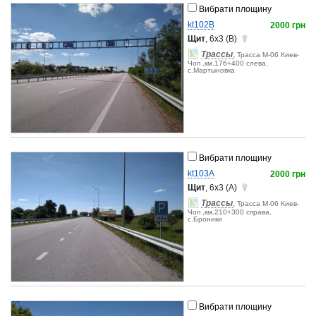
Вибрати площину
kt102B
2000 грн
Щит
, 6x3 (B)
Трассы
,
Трасса М-06 Киев-
Чоп ,км.176+400 слева,
с.Мартыновка
Вибрати площину
kt103A
2000 грн
Щит
, 6x3 (A)
Трассы
,
Трасса М-06 Киев-
Чоп ,км.210+300 справа,
с.Броники
Вибрати площину