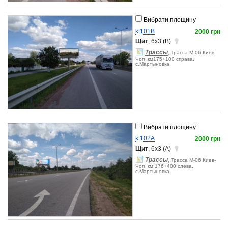
Вибрати площину
kt101B
2000 грн
Щит
, 6x3 (B)
Трассы
,
Трасса М-06 Киев-
Чоп ,км175+100 справа,
с.Мартыновка
Вибрати площину
kt102A
2000 грн
Щит
, 6x3 (A)
Трассы
,
Трасса М-06 Киев-
Чоп ,км.176+400 слева,
с.Мартыновка