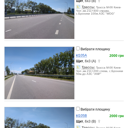
Щит
, 6x3 (B)
Трассы
,
Трасса М-06 Киев-
Чоп ,км.211+400 справа,
с.Броники 100м.АЗС "WOG"
Вибрати площину
kt105A
2000 грн
Щит
, 6x3 (A)
Трассы
,
Трасса М-06 Киев-
Чоп ,км.211+200 слева, с.Броники
50м.до АЗС "АNР"
Вибрати площину
kt105B
2000 грн
Щит
, 6x3 (B)
Трассы
,
Трасса М-06 Киев-