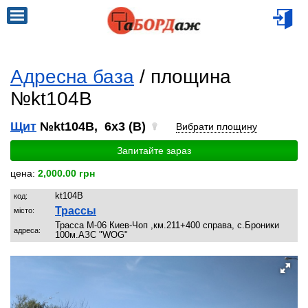
Адресна база
/ площина
№kt104B
Щит
№kt104B, 6x3 (B)
Вибрати площину
Запитайте зараз
цена:
2,000.00 грн
kt104B
код:
Трассы
місто:
Трасса М-06 Киев-Чоп ,км.211+400 справа, с.Броники
адреса:
100м.АЗС "WOG"