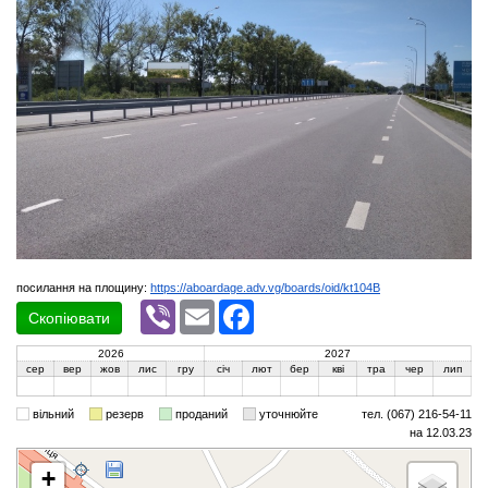
посилання на площину:
https://aboardage.adv.vg/boards/oid/kt104B
Viber
Email
Facebook
Скопіювати
2026
2027
сер
вер
жов
лис
гру
січ
лют
бер
кві
тра
чер
лип
вільний
резерв
проданий
уточнюйте
тел. (067) 216-54-11
на 12.03.23
+