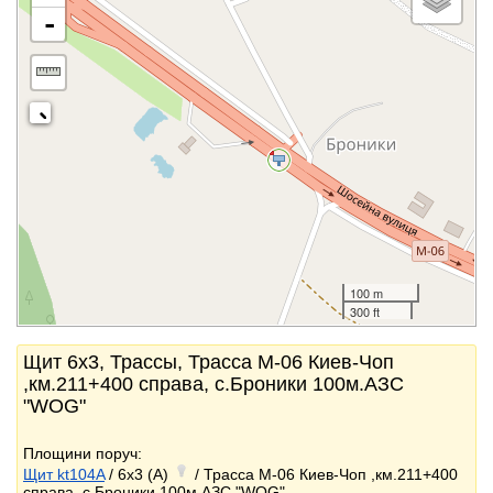
-
100 m
300 ft
Щит 6x3, Трассы, Трасса М-06 Киев-Чоп
,км.211+400 справа, с.Броники 100м.АЗС
"WOG"
Площини поруч:
Щит kt104A
/ 6x3 (A)
/ Трасса М-06 Киев-Чоп ,км.211+400
справа, с.Броники 100м.АЗС "WOG"