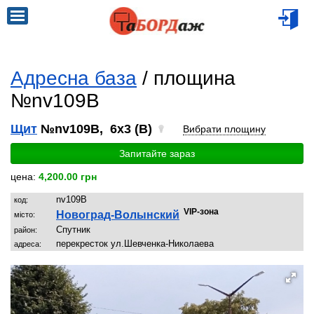
Адресна база
/ площина
№nv109B
Щит
№nv109B, 6x3 (B)
Вибрати площину
Запитайте зараз
цена:
4,200.00 грн
nv109B
код:
VIP-зона
Новоград-Волынский
місто:
Спутник
район:
перекресток ул.Шевченка-Николаева
адреса: