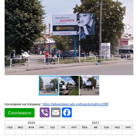
посилання на площину:
https://aboardage.adv.vg/boards/oid/nv109B
Viber
Email
Facebook
Скопіювати
2026
2027
сер
вер
жов
лис
гру
січ
лют
бер
кві
тра
чер
лип